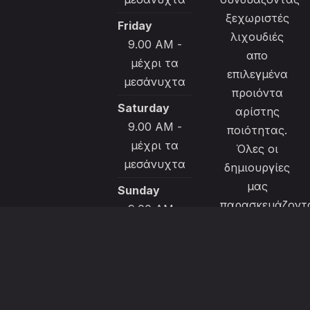
ξεχωριστές
Friday
λιχουδιές
9.00 AM -
απο
μέχρι τα
επιλεγμένα
μεσάνυχτα
προιόντα
Saturday
αρίστης
9.00 AM -
ποιότητας.
μέχρι τα
Όλες οι
μεσάνυχτα
δημιουργίες
μας
Sunday
παρασκευάζοντ
9.00 AM -
με μεράκι και
μέχρι τα
ιδαίτερη
μεσάνυχτα
φροντίδα για
να
ικανοποιήσουν