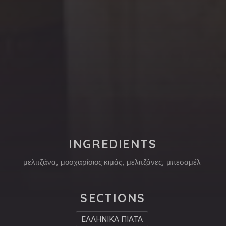
PREVIOUS
NE
INGREDIENTS
μελιτζάνα
,
μοσχαρίσιος κιμάς
,
μελιτζάνες
,
μπεσαμέλ
SECTIONS
ΕΛΛΗΝΙΚΑ ΠΙΑΤΑ