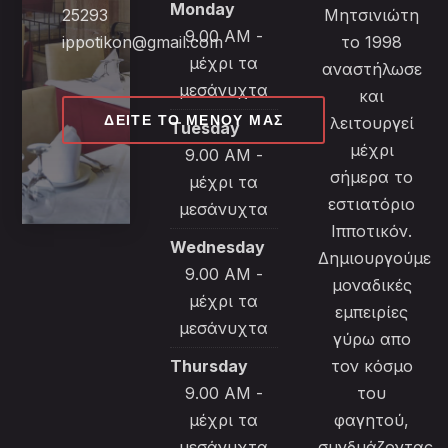
Monday
25293
Μητσινιώτη
9.00 AM -
ippotikon@gmail.com
το 1998
μέχρι τα
αναστήλωσε
μεσάνυχτα
και
ΔΕΊΤΕ ΤΟ ΜΕΝΟΎ ΜΑΣ
λειτουργεί
Tuesday
μέχρι
9.00 AM -
σήμερα το
μέχρι τα
εστιατόριο
μεσάνυχτα
Ιπποτικόν.
Wednesday
Δημιουργούμε
9.00 AM -
μοναδικές
μέχρι τα
εμπειρίες
μεσάνυχτα
γύρω απο
Thursday
τον κόσμο
9.00 AM -
του
μέχρι τα
φαγητού,
μεσάνυχτα
συνδυάζοντας