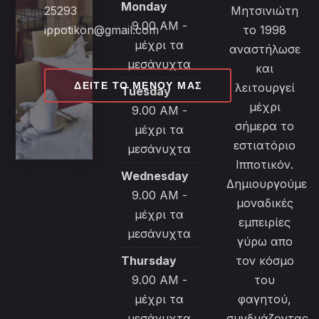
Monday
25293
Μητσινιώτη
9.00 AM -
ippotikon@gmail.com
το 1998
μέχρι τα
αναστήλωσε
μεσάνυχτα
και
ΔΕΊΤΕ ΤΟ ΜΕΝΟΎ ΜΑΣ
λειτουργεί
Tuesday
μέχρι
9.00 AM -
σήμερα το
μέχρι τα
εστιατόριο
μεσάνυχτα
Ιπποτικόν.
Wednesday
Δημιουργούμε
9.00 AM -
μοναδικές
μέχρι τα
εμπειρίες
μεσάνυχτα
γύρω απο
Thursday
τον κόσμο
9.00 AM -
του
μέχρι τα
φαγητού,
μεσάνυχτα
συνδυάζοντας