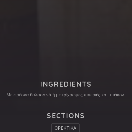
PREVIOUS
NE
INGREDIENTS
Με φρέσκα θαλασσινά ή με τρίχρωμες πιπεριές και μπέικον
SECTIONS
ΟΡΕΚΤΙΚΑ