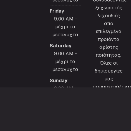
ξεχωριστές
Friday
λιχουδιές
9.00 AM -
απο
μέχρι τα
επιλεγμένα
μεσάνυχτα
προιόντα
Saturday
αρίστης
9.00 AM -
ποιότητας.
μέχρι τα
Όλες οι
μεσάνυχτα
δημιουργίες
μας
Sunday
παρασκευάζοντ
9.00 AM -
με μεράκι και
μέχρι τα
ιδαίτερη
μεσάνυχτα
φροντίδα για
να
ικανοποιήσουν