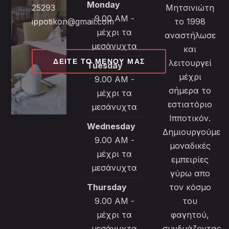
Monday
25293
Μητσινιώτη
9.00 AM -
ippotikon@gmail.com
το 1998
μέχρι τα
αναστήλωσε
μεσάνυχτα
και
ΔΕΊΤΕ ΤΟ ΜΕΝΟΎ ΜΑΣ
λειτουργεί
Tuesday
μέχρι
9.00 AM -
σήμερα το
μέχρι τα
εστιατόριο
μεσάνυχτα
Ιπποτικόν.
Wednesday
Δημιουργούμε
9.00 AM -
μοναδικές
μέχρι τα
εμπειρίες
μεσάνυχτα
γύρω απο
Thursday
τον κόσμο
9.00 AM -
του
μέχρι τα
φαγητού,
μεσάνυχτα
συνδυάζοντας