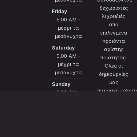
ξεχωριστές
Friday
λιχουδιές
9.00 AM -
απο
μέχρι τα
επιλεγμένα
μεσάνυχτα
προιόντα
Saturday
αρίστης
9.00 AM -
ποιότητας.
μέχρι τα
Όλες οι
μεσάνυχτα
δημιουργίες
μας
Sunday
παρασκευάζοντ
9.00 AM -
με μεράκι και
μέχρι τα
ιδαίτερη
μεσάνυχτα
φροντίδα για
να
ικανοποιήσουν