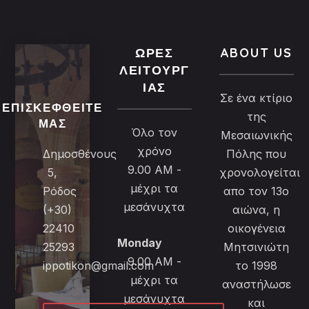
ΏΡΕΣ
ABOUT US
ΛΕΙΤΟΥΡΓ
ΊΑΣ
Σε ένα κτίριο
ΕΠΙΣΚΕΦΘΕΊΤΕ
της
ΜΑΣ
Όλο τον
Μεσαιωνικής
χρόνο
Δημοσθένους
Πόλης που
9.00 AM -
5,
χρονολογείται
μέχρι τα
Ρόδος
απο τον 13ο
μεσάνυχτα
(+30)
αιώνα, η
22410
οικογένεια
Monday
25293
Μητσινιώτη
9.00 AM -
ippotikon@gmail.com
το 1998
μέχρι τα
αναστήλωσε
μεσάνυχτα
και