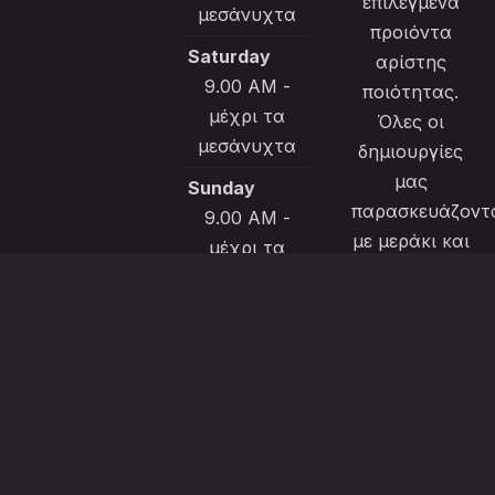
επιλεγμένα
μεσάνυχτα
προιόντα
Saturday
αρίστης
9.00 AM -
ποιότητας.
μέχρι τα
Όλες οι
μεσάνυχτα
δημιουργίες
μας
Sunday
παρασκευάζοντ
9.00 AM -
με μεράκι και
μέχρι τα
ιδαίτερη
μεσάνυχτα
φροντίδα για
να
ικανοποιήσουν
την εκλεκτή
πελατεία
μας.
Το μενού μας