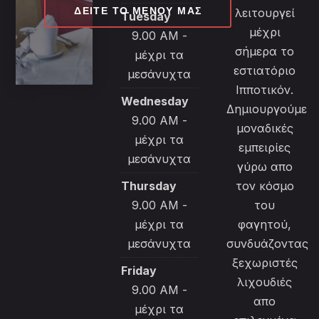
ΔΕΊΤΕ ΤΟ ΜΕΝΟΎ ΜΑΣ
λειτουργεί
Tuesday
μέχρι
9.00 AM -
σήμερα το
μέχρι τα
εστιατόριο
μεσάνυχτα
Ιπποτικόν.
Wednesday
Δημιουργούμε
9.00 AM -
μοναδικές
μέχρι τα
εμπειρίες
μεσάνυχτα
γύρω απο
Thursday
τον κόσμο
9.00 AM -
του
μέχρι τα
φαγητού,
μεσάνυχτα
συνδυάζοντας
ξεχωριστές
Friday
λιχουδιές
9.00 AM -
απο
μέχρι τα