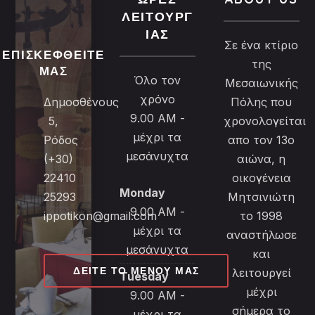
ΛΕΙΤΟΥΡΓ
ΊΑΣ
Σε ένα κτίριο
ΕΠΙΣΚΕΦΘΕΊΤΕ
της
ΜΑΣ
Όλο τον
Μεσαιωνικής
χρόνο
Δημοσθένους
Πόλης που
9.00 AM -
5,
χρονολογείται
μέχρι τα
Ρόδος
απο τον 13ο
μεσάνυχτα
(+30)
αιώνα, η
22410
οικογένεια
Monday
25293
Μητσινιώτη
9.00 AM -
ippotikon@gmail.com
το 1998
μέχρι τα
αναστήλωσε
μεσάνυχτα
και
ΔΕΊΤΕ ΤΟ ΜΕΝΟΎ ΜΑΣ
λειτουργεί
Tuesday
μέχρι
9.00 AM -
σήμερα το
μέχρι τα