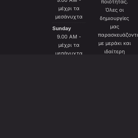
ποιότητας.
μέχρι τα
Όλες οι
μεσάνυχτα
δημιουργίες
μας
Sunday
παρασκευάζοντ
9.00 AM -
με μεράκι και
μέχρι τα
ιδαίτερη
μεσάνυχτα
φροντίδα για
να
ικανοποιήσουν
την εκλεκτή
πελατεία
μας.
Το μενού μας
διαθέτει και
επιλογές για
χορτοφάγους,