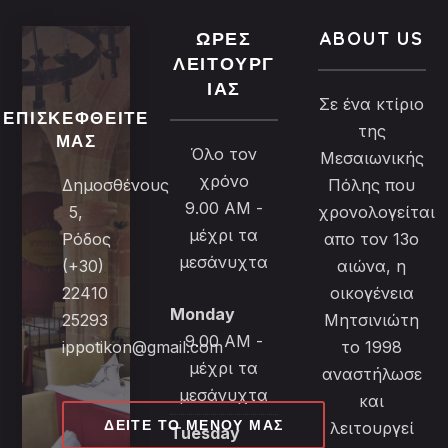
ΏΡΕΣ
ABOUT US
ΛΕΙΤΟΥΡΓ
ΊΑΣ
Σε ένα κτίριο
ΕΠΙΣΚΕΦΘΕΊΤΕ
της
ΜΑΣ
Όλο τον
Μεσαιωνικής
χρόνο
Δημοσθένους
Πόλης που
9.00 AM -
5,
χρονολογείται
μέχρι τα
Ρόδος
απο τον 13ο
μεσάνυχτα
(+30)
αιώνα, η
22410
οικογένεια
Monday
25293
Μητσινιώτη
9.00 AM -
ippotikon@gmail.com
το 1998
μέχρι τα
αναστήλωσε
μεσάνυχτα
και
ΔΕΊΤΕ ΤΟ ΜΕΝΟΎ ΜΑΣ
λειτουργεί
Tuesday