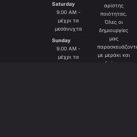
Saturday
αρίστης
9.00 AM -
ποιότητας.
μέχρι τα
Όλες οι
μεσάνυχτα
δημιουργίες
μας
Sunday
παρασκευάζοντ
9.00 AM -
με μεράκι και
μέχρι τα
ιδαίτερη
μεσάνυχτα
φροντίδα για
να
ικανοποιήσουν
την εκλεκτή
πελατεία
μας.
Το μενού μας
διαθέτει και