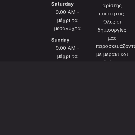
Saturday
αρίστης
9.00 AM -
ποιότητας.
μέχρι τα
Όλες οι
μεσάνυχτα
δημιουργίες
μας
Sunday
παρασκευάζοντ
9.00 AM -
με μεράκι και
μέχρι τα
ιδαίτερη
μεσάνυχτα
φροντίδα για
να
ικανοποιήσουν
την εκλεκτή
πελατεία
μας.
Το μενού μας
διαθέτει και