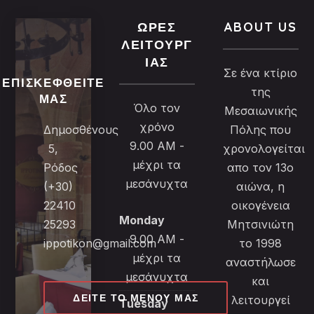
ΏΡΕΣ
ABOUT US
ΛΕΙΤΟΥΡΓ
ΊΑΣ
Σε ένα κτίριο
ΕΠΙΣΚΕΦΘΕΊΤΕ
της
ΜΑΣ
Όλο τον
Μεσαιωνικής
χρόνο
Δημοσθένους
Πόλης που
9.00 AM -
5,
χρονολογείται
μέχρι τα
Ρόδος
απο τον 13ο
μεσάνυχτα
(+30)
αιώνα, η
22410
οικογένεια
Monday
25293
Μητσινιώτη
9.00 AM -
ippotikon@gmail.com
το 1998
μέχρι τα
αναστήλωσε
μεσάνυχτα
και
ΔΕΊΤΕ ΤΟ ΜΕΝΟΎ ΜΑΣ
λειτουργεί
Tuesday