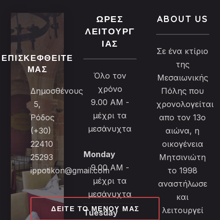
ΏΡΕΣ
ABOUT US
ΛΕΙΤΟΥΡΓ
ΊΑΣ
Σε ένα κτίριο
ΕΠΙΣΚΕΦΘΕΊΤΕ
της
ΜΑΣ
Όλο τον
Μεσαιωνικής
χρόνο
Δημοσθένους
Πόλης που
9.00 AM -
5,
χρονολογείται
μέχρι τα
Ρόδος
απο τον 13ο
μεσάνυχτα
(+30)
αιώνα, η
22410
οικογένεια
Monday
25293
Μητσινιώτη
9.00 AM -
ippotikon@gmail.com
το 1998
μέχρι τα
αναστήλωσε
μεσάνυχτα
και
ΔΕΊΤΕ ΤΟ ΜΕΝΟΎ ΜΑΣ
λειτουργεί
Tuesday