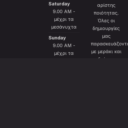
Saturday
αρίστης
9.00 AM -
ποιότητας.
μέχρι τα
Όλες οι
μεσάνυχτα
δημιουργίες
μας
Sunday
παρασκευάζοντ
9.00 AM -
με μεράκι και
μέχρι τα
ιδαίτερη
μεσάνυχτα
φροντίδα για
να
ικανοποιήσουν
την εκλεκτή
πελατεία
μας.
Το μενού μας
διαθέτει και