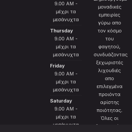
9.00 AM -
μοναδικές
μέχρι τα
εμπειρίες
μεσάνυχτα
γύρω απο
Thursday
τον κόσμο
9.00 AM -
του
μέχρι τα
φαγητού,
μεσάνυχτα
συνδυάζοντας
ξεχωριστές
Friday
λιχουδιές
9.00 AM -
απο
μέχρι τα
επιλεγμένα
μεσάνυχτα
προιόντα
Saturday
αρίστης
9.00 AM -
ποιότητας.
μέχρι τα
Όλες οι
μεσάνυχτα
δημιουργίες