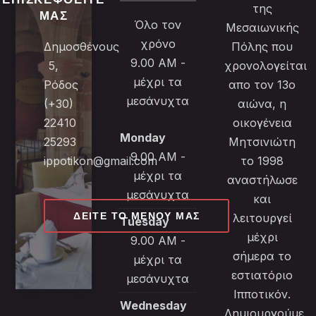
της
ΜΑΣ
Όλο τον
Μεσαιωνικής
χρόνο
Δημοσθένους
Πόλης που
9.00 AM -
5,
χρονολογείται
μέχρι τα
Ρόδος
απο τον 13ο
μεσάνυχτα
(+30)
αιώνα, η
22410
οικογένεια
Monday
25293
Μητσινιώτη
9.00 AM -
ippotikon@gmail.com
το 1998
μέχρι τα
αναστήλωσε
μεσάνυχτα
και
ΔΕΊΤΕ ΤΟ ΜΕΝΟΎ ΜΑΣ
λειτουργεί
Tuesday
μέχρι
9.00 AM -
σήμερα το
μέχρι τα
εστιατόριο
μεσάνυχτα
Ιπποτικόν.
Wednesday
Δημιουργούμε