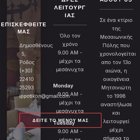
ΛΕΙΤΟΥΡΓ
ΊΑΣ
Σε ένα κτίριο
ΕΠΙΣΚΕΦΘΕΊΤΕ
της
ΜΑΣ
Όλο τον
Μεσαιωνικής
χρόνο
Δημοσθένους
Πόλης που
9.00 AM -
5,
χρονολογείται
μέχρι τα
Ρόδος
απο τον 13ο
μεσάνυχτα
(+30)
αιώνα, η
22410
οικογένεια
Monday
25293
Μητσινιώτη
9.00 AM -
ippotikon@gmail.com
το 1998
μέχρι τα
αναστήλωσε
μεσάνυχτα
και
ΔΕΊΤΕ ΤΟ ΜΕΝΟΎ ΜΑΣ
λειτουργεί
Tuesday
μέχρι
9.00 AM -
σήμερα το
μέχρι τα