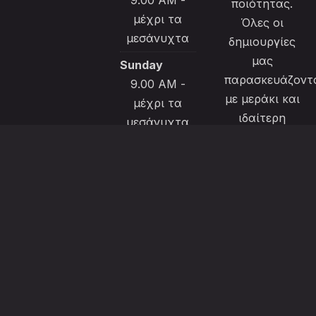
ποιότητας.
μέχρι τα
Όλες οι
μεσάνυχτα
δημιουργίες
μας
Sunday
παρασκευάζοντ
9.00 AM -
με μεράκι και
μέχρι τα
ιδαίτερη
μεσάνυχτα
φροντίδα για
να
ικανοποιήσουν
την εκλεκτή
πελατεία
μας.
Το μενού μας
διαθέτει και
επιλογές για
χορτοφάγους,