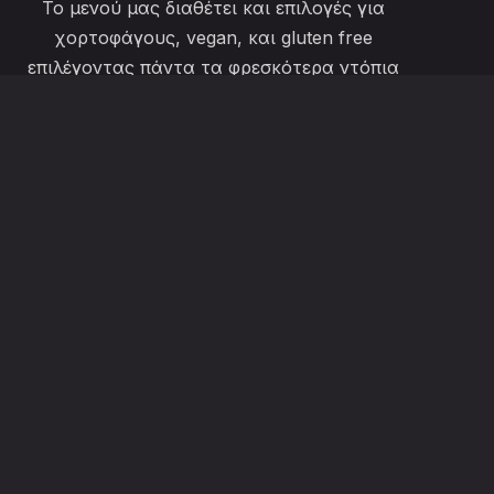
Το μενού μας διαθέτει και επιλογές για
χορτοφάγους, vegan, και gluten free
επιλέγοντας πάντα τα φρεσκότερα ντόπια
υλικά.
ΠΡΟΦΊΛ
ippotikon@gmail.com