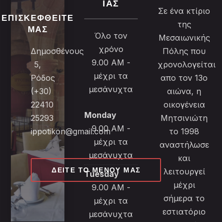
ΊΑΣ
Σε ένα κτίριο
ΕΠΙΣΚΕΦΘΕΊΤΕ
της
ΜΑΣ
Όλο τον
Μεσαιωνικής
χρόνο
Δημοσθένους
Πόλης που
9.00 AM -
5,
χρονολογείται
μέχρι τα
Ρόδος
απο τον 13ο
μεσάνυχτα
(+30)
αιώνα, η
22410
οικογένεια
Monday
25293
Μητσινιώτη
9.00 AM -
ippotikon@gmail.com
το 1998
μέχρι τα
αναστήλωσε
μεσάνυχτα
και
ΔΕΊΤΕ ΤΟ ΜΕΝΟΎ ΜΑΣ
λειτουργεί
Tuesday
μέχρι
9.00 AM -
σήμερα το
μέχρι τα
εστιατόριο
μεσάνυχτα